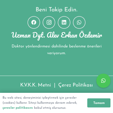
Beni Takip Edin.
Uzman Dyt. Alev Erkan Özdemir
Doktor yönlendirmesi dahilinde beslenme önerileri
veriyorum.
K.V.K.K. Metni
|
Çerez Politikası
Uzman Dyt. Alev Erkan Özdemir ©2022
Bu web sitesi, deneyiminizi iyileştirmek için çerezler
(cookies) kullanır. Siteyi kullanmaya devam ederek,
Tamam
çerezler politikasını
kabul etmiş olursunuz.