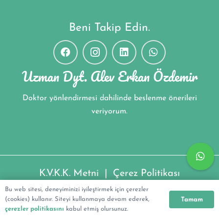
Beni Takip Edin.
Uzman Dyt. Alev Erkan Özdemir
Doktor yönlendirmesi dahilinde beslenme önerileri
veriyorum.
K.V.K.K. Metni
|
Çerez Politikası
Bu web sitesi, deneyiminizi iyileştirmek için çerezler
Uzman Dyt. Alev Erkan Özdemir ©2022
(cookies) kullanır. Siteyi kullanmaya devam ederek,
Tamam
çerezler politikasını
kabul etmiş olursunuz.