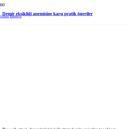
Demir eksikliği anemisine karşı pratik öneriler
Online Randevu
Beni Takip Edin.
Facebook
Instagram
LinkedIn
WhatsApp
Uzman Dyt. Alev Erkan Özdemir
Doktor yönlendirmesi dahilinde beslenme önerileri veriyorum.
K.V.K.K. Metni
|
Çerez Politikası
Uzman Dyt. Alev Erkan Özdemir ©2022