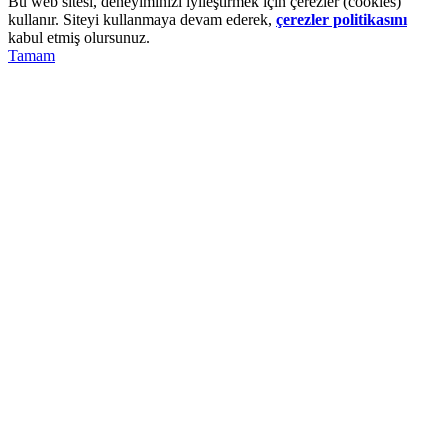
Bu web sitesi, deneyiminizi iyileştirmek için çerezler (cookies)
kullanır. Siteyi kullanmaya devam ederek,
çerezler politikasını
kabul etmiş olursunuz.
Tamam