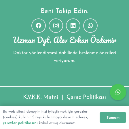
Beni Takip Edin.
Uzman Dyt. Alev Erkan Özdemir
Doktor yönlendirmesi dahilinde beslenme önerileri
veriyorum.
K.V.K.K. Metni
|
Çerez Politikası
Uzman Dyt. Alev Erkan Özdemir ©2022
Bu web sitesi, deneyiminizi iyileştirmek için çerezler
(cookies) kullanır. Siteyi kullanmaya devam ederek,
Tamam
çerezler politikasını
kabul etmiş olursunuz.