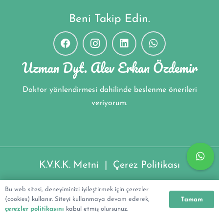
Beni Takip Edin.
Uzman Dyt. Alev Erkan Özdemir
Doktor yönlendirmesi dahilinde beslenme önerileri
veriyorum.
K.V.K.K. Metni
|
Çerez Politikası
Uzman Dyt. Alev Erkan Özdemir ©2022
Bu web sitesi, deneyiminizi iyileştirmek için çerezler
(cookies) kullanır. Siteyi kullanmaya devam ederek,
Tamam
çerezler politikasını
kabul etmiş olursunuz.