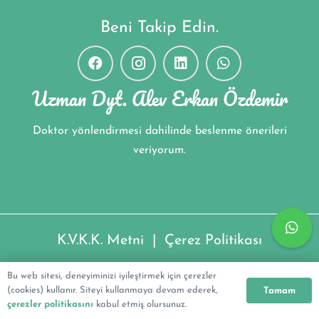
Beni Takip Edin.
Uzman Dyt. Alev Erkan Özdemir
Doktor yönlendirmesi dahilinde beslenme önerileri
veriyorum.
K.V.K.K. Metni
|
Çerez Politikası
Uzman Dyt. Alev Erkan Özdemir ©2022
Bu web sitesi, deneyiminizi iyileştirmek için çerezler
(cookies) kullanır. Siteyi kullanmaya devam ederek,
Tamam
çerezler politikasını
kabul etmiş olursunuz.