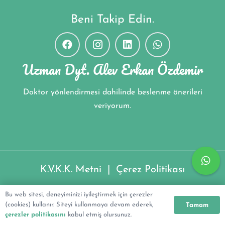
Beni Takip Edin.
Uzman Dyt. Alev Erkan Özdemir
Doktor yönlendirmesi dahilinde beslenme önerileri
veriyorum.
K.V.K.K. Metni
|
Çerez Politikası
Uzman Dyt. Alev Erkan Özdemir ©2022
Bu web sitesi, deneyiminizi iyileştirmek için çerezler
(cookies) kullanır. Siteyi kullanmaya devam ederek,
Tamam
çerezler politikasını
kabul etmiş olursunuz.