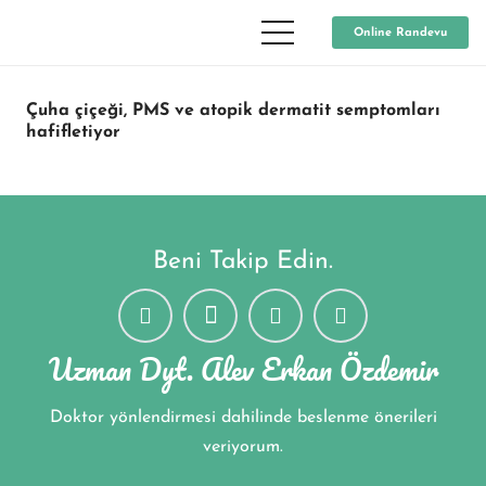
Online Randevu
Çuha çiçeği, PMS ve atopik dermatit semptomları
hafifletiyor
Beni Takip Edin.
Uzman Dyt. Alev Erkan Özdemir
Doktor yönlendirmesi dahilinde beslenme önerileri
veriyorum.