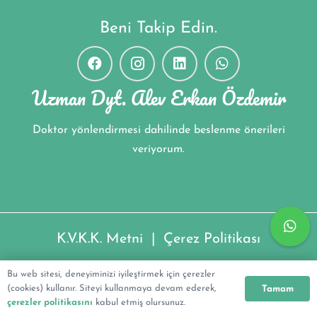
Beni Takip Edin.
Uzman Dyt. Alev Erkan Özdemir
Doktor yönlendirmesi dahilinde beslenme önerileri
veriyorum.
K.V.K.K. Metni
|
Çerez Politikası
Uzman Dyt. Alev Erkan Özdemir ©2022
Bu web sitesi, deneyiminizi iyileştirmek için çerezler
(cookies) kullanır. Siteyi kullanmaya devam ederek,
Tamam
çerezler politikasını
kabul etmiş olursunuz.