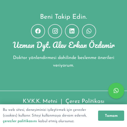
Beni Takip Edin.
Uzman Dyt. Alev Erkan Özdemir
Doktor yönlendirmesi dahilinde beslenme önerileri
veriyorum.
K.V.K.K. Metni
|
Çerez Politikası
Bu web sitesi, deneyiminizi iyileştirmek için çerezler
Uzman Dyt. Alev Erkan Özdemir ©2022
(cookies) kullanır. Siteyi kullanmaya devam ederek,
Tamam
çerezler politikasını
kabul etmiş olursunuz.