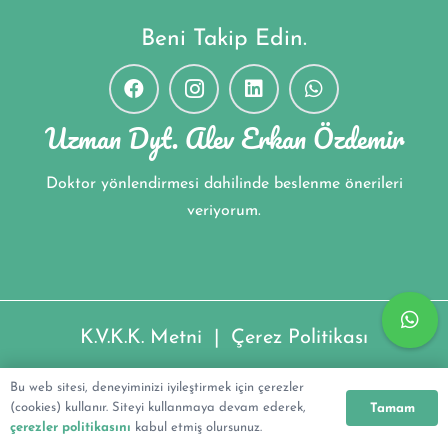
Beni Takip Edin.
Uzman Dyt. Alev Erkan Özdemir
Doktor yönlendirmesi dahilinde beslenme önerileri
veriyorum.
K.V.K.K. Metni
|
Çerez Politikası
Uzman Dyt. Alev Erkan Özdemir ©2022
Bu web sitesi, deneyiminizi iyileştirmek için çerezler
(cookies) kullanır. Siteyi kullanmaya devam ederek,
Tamam
çerezler politikasını
kabul etmiş olursunuz.