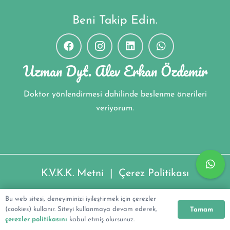
Beni Takip Edin.
Uzman Dyt. Alev Erkan Özdemir
Doktor yönlendirmesi dahilinde beslenme önerileri
veriyorum.
K.V.K.K. Metni
|
Çerez Politikası
Uzman Dyt. Alev Erkan Özdemir ©2022
Bu web sitesi, deneyiminizi iyileştirmek için çerezler
(cookies) kullanır. Siteyi kullanmaya devam ederek,
Tamam
çerezler politikasını
kabul etmiş olursunuz.