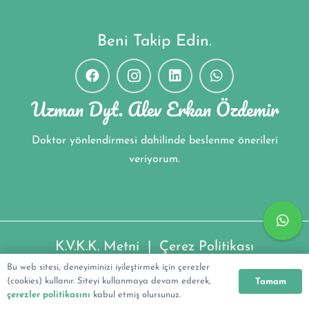
Beni Takip Edin.
Uzman Dyt. Alev Erkan Özdemir
Doktor yönlendirmesi dahilinde beslenme önerileri
veriyorum.
K.V.K.K. Metni
|
Çerez Politikası
Bu web sitesi, deneyiminizi iyileştirmek için çerezler
Uzman Dyt. Alev Erkan Özdemir ©2022
(cookies) kullanır. Siteyi kullanmaya devam ederek,
Tamam
çerezler politikasını
kabul etmiş olursunuz.