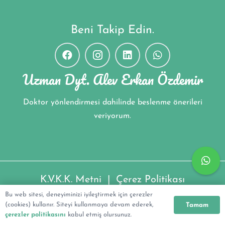
Beni Takip Edin.
Uzman Dyt. Alev Erkan Özdemir
Doktor yönlendirmesi dahilinde beslenme önerileri
veriyorum.
K.V.K.K. Metni
|
Çerez Politikası
Bu web sitesi, deneyiminizi iyileştirmek için çerezler
Uzman Dyt. Alev Erkan Özdemir ©2022
(cookies) kullanır. Siteyi kullanmaya devam ederek,
Tamam
çerezler politikasını
kabul etmiş olursunuz.