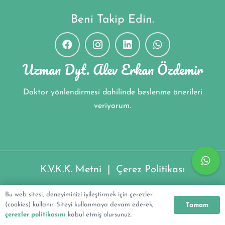
Beni Takip Edin.
Uzman Dyt. Alev Erkan Özdemir
Doktor yönlendirmesi dahilinde beslenme önerileri
veriyorum.
K.V.K.K. Metni
|
Çerez Politikası
Uzman Dyt. Alev Erkan Özdemir ©2022
Bu web sitesi, deneyiminizi iyileştirmek için çerezler
(cookies) kullanır. Siteyi kullanmaya devam ederek,
Tamam
çerezler politikasını
kabul etmiş olursunuz.