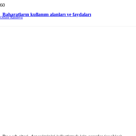
Baharatların kullanım alanları ve faydaları
Online Randevu
Beni Takip Edin.
Facebook
Instagram
LinkedIn
WhatsApp
Uzman Dyt. Alev Erkan Özdemir
Doktor yönlendirmesi dahilinde beslenme önerileri veriyorum.
K.V.K.K. Metni
|
Çerez Politikası
Uzman Dyt. Alev Erkan Özdemir ©2022