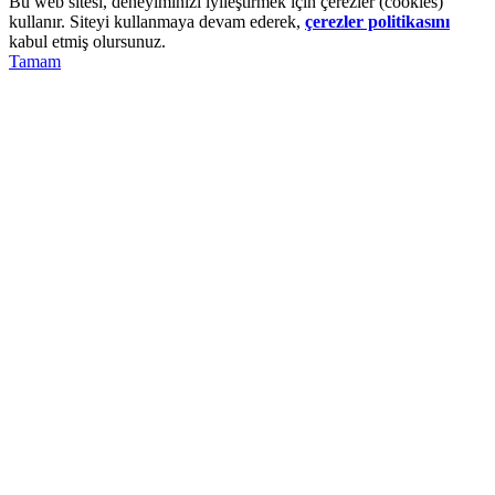
Bu web sitesi, deneyiminizi iyileştirmek için çerezler (cookies)
kullanır. Siteyi kullanmaya devam ederek,
çerezler politikasını
kabul etmiş olursunuz.
Tamam