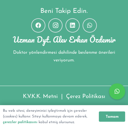
Beni Takip Edin.
Uzman Dyt. Alev Erkan Özdemir
Doktor yönlendirmesi dahilinde beslenme önerileri
veriyorum.
K.V.K.K. Metni
|
Çerez Politikası
Uzman Dyt. Alev Erkan Özdemir ©2022
Bu web sitesi, deneyiminizi iyileştirmek için çerezler
(cookies) kullanır. Siteyi kullanmaya devam ederek,
Tamam
çerezler politikasını
kabul etmiş olursunuz.