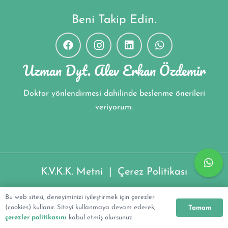
Beni Takip Edin.
Uzman Dyt. Alev Erkan Özdemir
Doktor yönlendirmesi dahilinde beslenme önerileri
veriyorum.
K.V.K.K. Metni
|
Çerez Politikası
Uzman Dyt. Alev Erkan Özdemir ©2022
Bu web sitesi, deneyiminizi iyileştirmek için çerezler
(cookies) kullanır. Siteyi kullanmaya devam ederek,
Tamam
çerezler politikasını
kabul etmiş olursunuz.