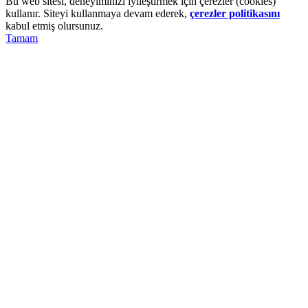
Bu web sitesi, deneyiminizi iyileştirmek için çerezler (cookies)
kullanır. Siteyi kullanmaya devam ederek,
çerezler politikasını
kabul etmiş olursunuz.
Tamam