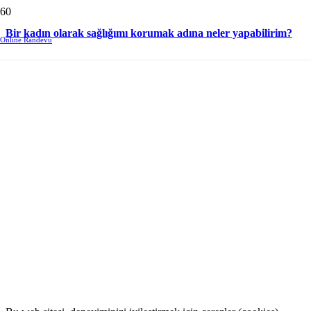
Bir kadın olarak sağlığımı korumak adına neler yapabilirim?
Online Randevu
Beni Takip Edin.
Facebook
Instagram
LinkedIn
WhatsApp
Uzman Dyt. Alev Erkan Özdemir
Doktor yönlendirmesi dahilinde beslenme önerileri veriyorum.
K.V.K.K. Metni
|
Çerez Politikası
Uzman Dyt. Alev Erkan Özdemir ©2022