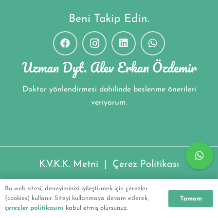
Beni Takip Edin.
Uzman Dyt. Alev Erkan Özdemir
Doktor yönlendirmesi dahilinde beslenme önerileri
veriyorum.
K.V.K.K. Metni
|
Çerez Politikası
Uzman Dyt. Alev Erkan Özdemir ©2022
Bu web sitesi, deneyiminizi iyileştirmek için çerezler
(cookies) kullanır. Siteyi kullanmaya devam ederek,
Tamam
çerezler politikasını
kabul etmiş olursunuz.