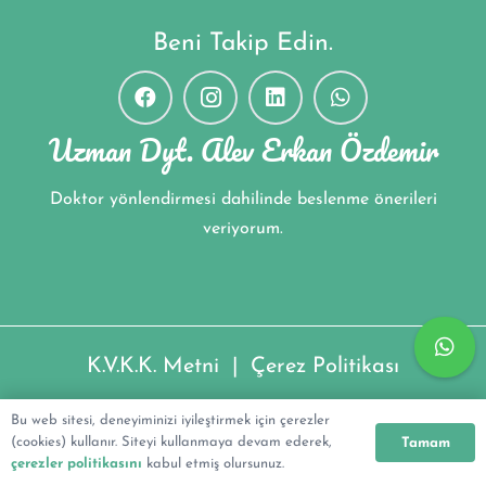
Beni Takip Edin.
Uzman Dyt. Alev Erkan Özdemir
Doktor yönlendirmesi dahilinde beslenme önerileri
veriyorum.
K.V.K.K. Metni
|
Çerez Politikası
Uzman Dyt. Alev Erkan Özdemir ©2022
Bu web sitesi, deneyiminizi iyileştirmek için çerezler
(cookies) kullanır. Siteyi kullanmaya devam ederek,
Tamam
çerezler politikasını
kabul etmiş olursunuz.