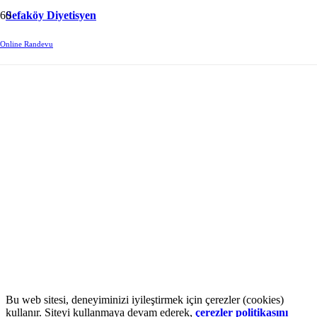
Sefaköy Diyetisyen
Beni Takip Edin.
Online Randevu
Facebook
Instagram
LinkedIn
WhatsApp
Uzman Dyt. Alev Erkan Özdemir
Doktor yönlendirmesi dahilinde beslenme önerileri veriyorum.
K.V.K.K. Metni
|
Çerez Politikası
Uzman Dyt. Alev Erkan Özdemir ©2022
Bu web sitesi, deneyiminizi iyileştirmek için çerezler (cookies)
kullanır. Siteyi kullanmaya devam ederek,
çerezler politikasını