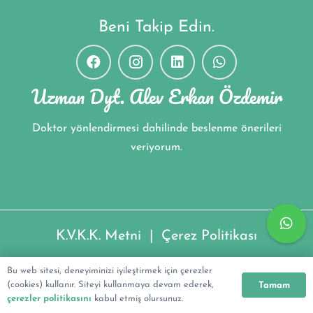
Beni Takip Edin.
Uzman Dyt. Alev Erkan Özdemir
Doktor yönlendirmesi dahilinde beslenme önerileri
veriyorum.
K.V.K.K. Metni
|
Çerez Politikası
Uzman Dyt. Alev Erkan Özdemir ©2022
Bu web sitesi, deneyiminizi iyileştirmek için çerezler
(cookies) kullanır. Siteyi kullanmaya devam ederek,
Tamam
çerezler politikasını
kabul etmiş olursunuz.