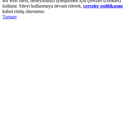
Bu web sitesi, deneyiminizi iyileştirmek için çerezler (cookies)
kullanır. Siteyi kullanmaya devam ederek,
çerezler politikasını
kabul etmiş olursunuz.
Tamam