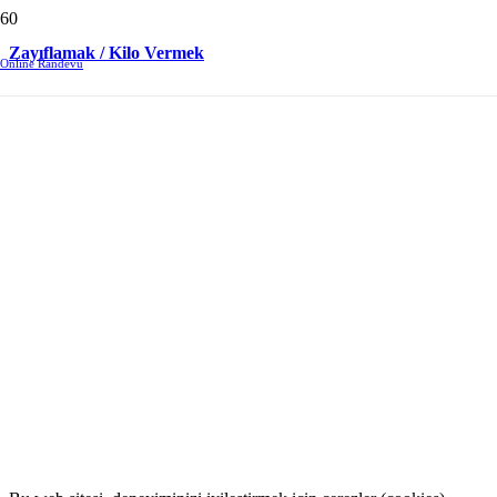
Zayıflamak / Kilo Vermek
Online Randevu
Beni Takip Edin.
Facebook
Instagram
LinkedIn
WhatsApp
Uzman Dyt. Alev Erkan Özdemir
Doktor yönlendirmesi dahilinde beslenme önerileri veriyorum.
K.V.K.K. Metni
|
Çerez Politikası
Uzman Dyt. Alev Erkan Özdemir ©2022