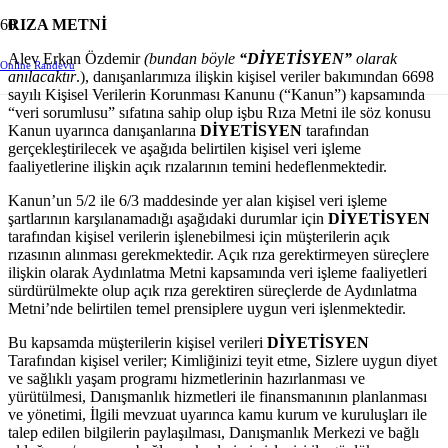
RIZA METNİ
Alev Erkan Özdemir
(bundan böyle
“DİYETİSYEN”
olarak
Online Randevu
anılacaktır
.), danışanlarımıza ilişkin kişisel veriler bakımından 6698
sayılı Kişisel Verilerin Korunması Kanunu (“Kanun”) kapsamında
“veri sorumlusu” sıfatına sahip olup işbu Rıza Metni ile söz konusu
Kanun uyarınca danışanlarına
DİYETİSYEN
tarafından
gerçekleştirilecek ve aşağıda belirtilen kişisel veri işleme
faaliyetlerine ilişkin açık rızalarının temini hedeflenmektedir.
Kanun’un 5/2 ile 6/3 maddesinde yer alan kişisel veri işleme
şartlarının karşılanamadığı aşağıdaki durumlar için
DİYETİSYEN
tarafından kişisel verilerin işlenebilmesi için müşterilerin açık
rızasının alınması gerekmektedir. Açık rıza gerektirmeyen süreçlere
ilişkin olarak Aydınlatma Metni kapsamında veri işleme faaliyetleri
sürdürülmekte olup açık rıza gerektiren süreçlerde de Aydınlatma
Metni’nde belirtilen temel prensiplere uygun veri işlenmektedir.
Bu kapsamda müşterilerin kişisel verileri
DİYETİSYEN
Tarafından kişisel veriler; Kimliğinizi teyit etme, Sizlere uygun diyet
ve sağlıklı yaşam programı hizmetlerinin hazırlanması ve
yürütülmesi, Danışmanlık hizmetleri ile finansmanının planlanması
ve yönetimi, İlgili mevzuat uyarınca kamu kurum ve kuruluşları ile
talep edilen bilgilerin paylaşılması, Danışmanlık Merkezi ve bağlı