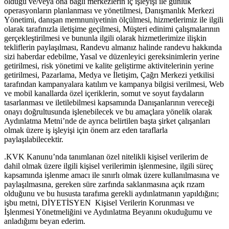
olduğu ve/veya ona bağlı merkezlerin iç işleyişi ile günlük
operasyonların planlanması ve yönetilmesi, Danışmanlık Merkezi
Yönetimi, danışan memnuniyetinin ölçülmesi, hizmetlerimiz ile ilgili
olarak tarafınızla iletişime geçilmesi, Müşteri edinimi çalışmalarının
gerçekleştirilmesi ve bununla ilgili olarak hizmetlerimize ilişkin
tekliflerin paylaşılması, Randevu almanız halinde randevu hakkında
sizi haberdar edebilme, Yasal ve düzenleyici gereksinimlerin yerine
getirilmesi, risk yönetimi ve kalite geliştirme aktivitelerinin yerine
getirilmesi, Pazarlama, Medya ve İletişim, Çağrı Merkezi yetkilisi
tarafından kampanyalara katılım ve kampanya bilgisi verilmesi, Web
ve mobil kanallarda özel içeriklerin, somut ve soyut faydaların
tasarlanması ve iletilebilmesi kapsamında Danışanlarının vereceği
onayı doğrultusunda işlenebilecek ve bu amaçlara yönelik olarak
Aydınlatma Metni’nde de ayrıca belirtilen başta şirket çalışanları
olmak üzere iş işleyişi için önem arz eden taraflarla
paylaşılabilecektir.
.KVK Kanunu’nda tanımlanan özel nitelikli kişisel verilerim de
dahil olmak üzere ilgili kişisel verilerimin işlenmesine, ilgili süreç
kapsamında işlenme amacı ile sınırlı olmak üzere kullanılmasına ve
paylaşılmasına, gereken süre zarfında saklanmasına açık rızam
olduğunu ve bu hususta tarafıma gerekli aydınlatmanın yapıldığını;
işbu metni, DİYETİSYEN Kişisel Verilerin Korunması ve
İşlenmesi Yönetmeliğini ve Aydınlatma Beyanını okuduğumu ve
anladığımı beyan ederim.