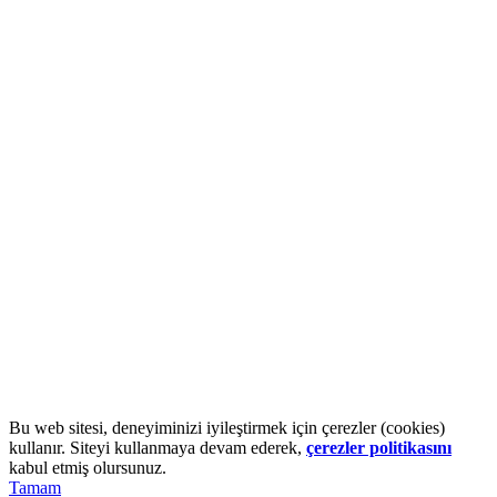
Beni Takip Edin.
Facebook
Instagram
LinkedIn
WhatsApp
Uzman Dyt. Alev Erkan Özdemir
Doktor yönlendirmesi dahilinde beslenme önerileri veriyorum.
K.V.K.K. Metni
|
Çerez Politikası
Uzman Dyt. Alev Erkan Özdemir ©2022
Bu web sitesi, deneyiminizi iyileştirmek için çerezler (cookies)
kullanır. Siteyi kullanmaya devam ederek,
çerezler politikasını
kabul etmiş olursunuz.
Tamam