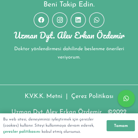
Beni Takip Edin.
Uzman Dyt. Alev Erkan Özdemir
Doktor yönlendirmesi dahilinde beslenme önerileri
veriyorum.
K.V.K.K. Metni
|
Çerez Politikası
Uzman Dyt. Alev Erkan Özdemir ©2022
Bu web sitesi, deneyiminizi iyileştirmek için çerezler
(cookies) kullanır. Siteyi kullanmaya devam ederek,
Tamam
çerezler politikasını
kabul etmiş olursunuz.