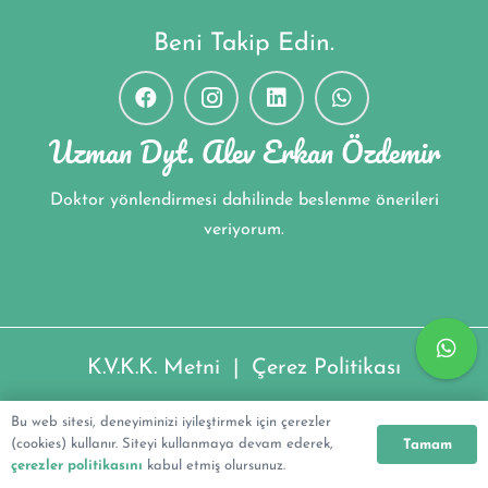
Beni Takip Edin.
Uzman Dyt. Alev Erkan Özdemir
Doktor yönlendirmesi dahilinde beslenme önerileri
veriyorum.
K.V.K.K. Metni
|
Çerez Politikası
Uzman Dyt. Alev Erkan Özdemir ©2022
Bu web sitesi, deneyiminizi iyileştirmek için çerezler
(cookies) kullanır. Siteyi kullanmaya devam ederek,
Tamam
çerezler politikasını
kabul etmiş olursunuz.