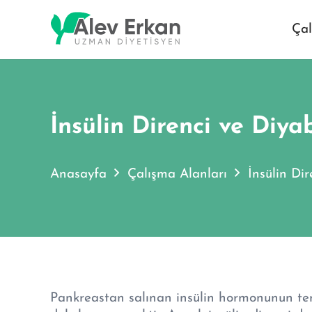
Çal
İnsülin Direnci ve Diya
Anasayfa
Çalışma Alanları
İnsülin Di
Pankreastan salınan insülin hormonunun tem