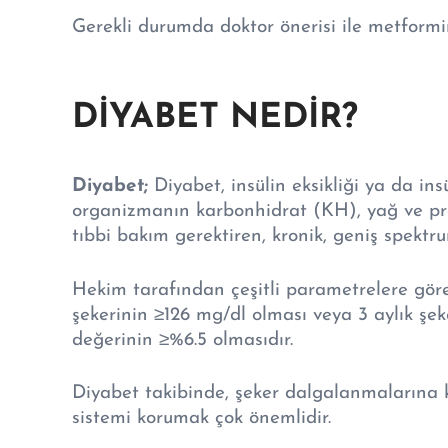
Gerekli durumda doktor önerisi ile metformin 
DİYABET NEDİR?
Diyabet;
Diyabet, insülin eksikliği ya da ins
organizmanın karbonhidrat (KH), yağ ve pro
tıbbi bakım gerektiren, kronik, geniş spekt
Hekim tarafından çeşitli parametrelere göre
şekerinin ≥126 mg/dl olması veya 3 aylık ş
değerinin ≥%6.5 olmasıdır.
Diyabet takibinde, şeker dalgalanmalarına ka
sistemi korumak çok önemlidir.