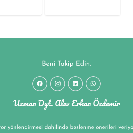
Beni Takip Edin.
Uzman Dyt. Alev Erkan Özdemir
or yönlendirmesi dahilinde beslenme önerileri veriy