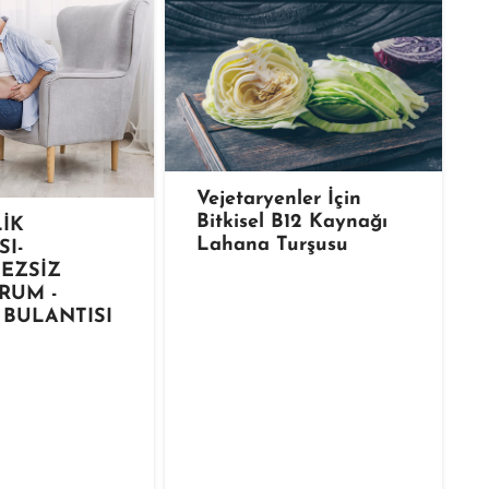
Vejetaryenler İçin
Bitkisel B12 Kaynağı
İK
Lahana Turşusu
SI-
EZSİZ
RUM -
 BULANTISI