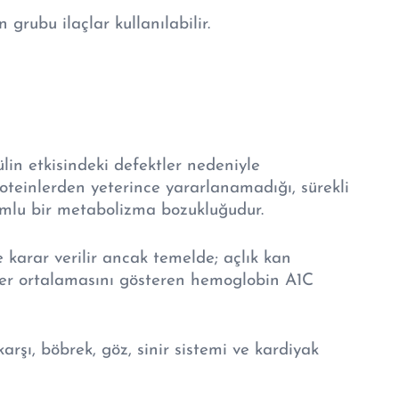
grubu ilaçlar kullanılabilir.
ülin etkisindeki defektler nedeniyle
teinlerden yeterince yararlanamadığı, sürekli
rumlu bir metabolizma bozukluğudur.
 karar verilir ancak temelde; açlık kan
eker ortalamasını gösteren hemoglobin A1C
rşı, böbrek, göz, sinir sistemi ve kardiyak