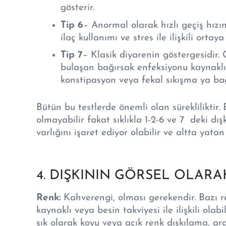
gösterir.
Tip 6
– Anormal olarak hızlı geçiş hızını
ilaç kullanımı ve stres ile ilişkili ortaya 
Tip 7
– Klasik diyarenin göstergesidir. 
bulaşan bağırsak enfeksiyonu kaynaklı 
konstipasyon veya fekal sıkışma ya bağl
Bütün bu testlerde önemli olan sürekliliktir.
olmayabilir fakat sıklıkla 1-2-6 ve 7 deki dı
varlığını işaret ediyor olabilir ve altta yatan
4. DIŞKININ GÖRSEL OLAR
Renk:
Kahverengi, olması gerekendir. Bazı ren
kaynaklı veya besin takviyesi ile ilişkili ol
sık olarak koyu veya açık renk dışkılama, araş