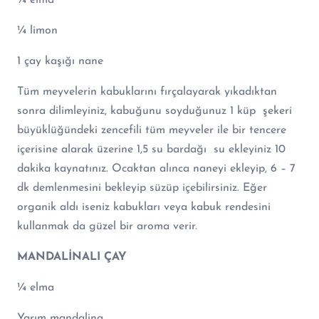
¼ limon
1 çay kaşığı nane
Tüm meyvelerin kabuklarını fırçalayarak yıkadıktan
sonra dilimleyiniz, kabuğunu soyduğunuz 1 küp şekeri
büyüklüğündeki zencefili tüm meyveler ile bir tencere
içerisine alarak üzerine 1,5 su bardağı su ekleyiniz 10
dakika kaynatınız. Ocaktan alınca naneyi ekleyip, 6 – 7
dk demlenmesini bekleyip süzüp içebilirsiniz. Eğer
organik aldı iseniz kabukları veya kabuk rendesini
kullanmak da güzel bir aroma verir.
MANDALİNALI ÇAY
¼ elma
Yarım mandalina