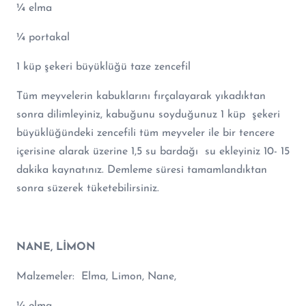
¼ elma
¼ portakal
1 küp şekeri büyüklüğü taze zencefil
Tüm meyvelerin kabuklarını fırçalayarak yıkadıktan
sonra dilimleyiniz, kabuğunu soyduğunuz 1 küp şekeri
büyüklüğündeki zencefili tüm meyveler ile bir tencere
içerisine alarak üzerine 1,5 su bardağı su ekleyiniz 10- 15
dakika kaynatınız. Demleme süresi tamamlandıktan
sonra süzerek tüketebilirsiniz.
NANE, LİMON
Malzemeler: Elma, Limon, Nane,
¼ elma