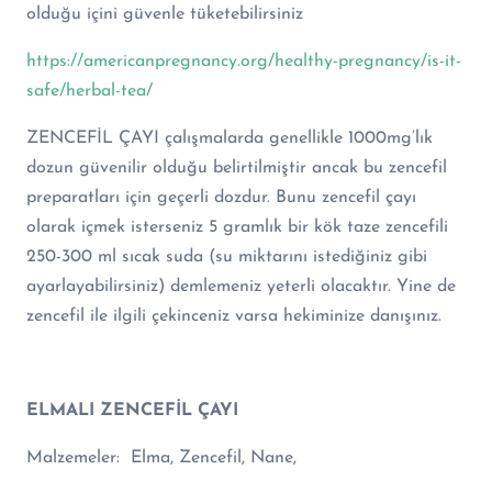
olduğu içini güvenle tüketebilirsiniz
https://americanpregnancy.org/healthy-pregnancy/is-it-
safe/herbal-tea/
ZENCEFİL ÇAYI çalışmalarda genellikle 1000mg’lık
dozun güvenilir olduğu belirtilmiştir ancak bu zencefil
preparatları için geçerli dozdur. Bunu zencefil çayı
olarak içmek isterseniz 5 gramlık bir kök taze zencefili
250-300 ml sıcak suda (su miktarını istediğiniz gibi
ayarlayabilirsiniz) demlemeniz yeterli olacaktır. Yine de
zencefil ile ilgili çekinceniz varsa hekiminize danışınız.
ELMALI ZENCEFİL ÇAYI
Malzemeler: Elma, Zencefil, Nane,